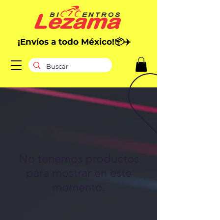
¡E
nvíos
a todo México!📦✈️
No tenemos productos
para mostrar en este
momento.