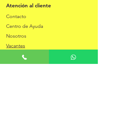
Atención al cliente
Contacto
Centro de Ayuda
Nosotros
Vacantes
Políticas
Envíos y Devoluciones
Términos y Condiciones
Metodos de Pago
Preguntas Frecuentes
Aceptamos los siguientes métodos de pago