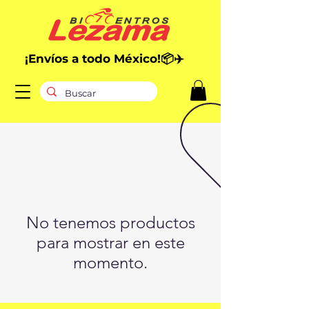
¡E
nvíos
a todo México!📦✈️
No tenemos productos
para mostrar en este
momento.